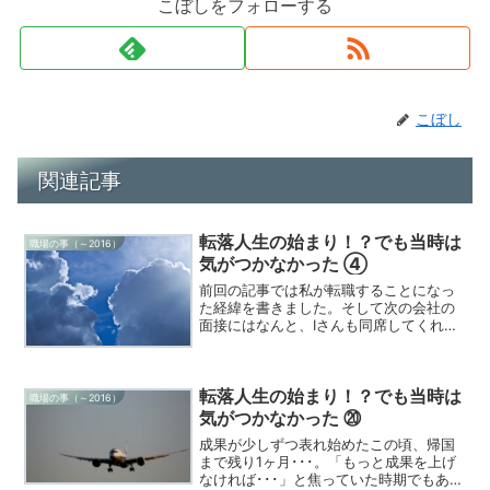
こぼしをフォローする
こぼし
関連記事
転落人生の始まり！？でも当時は
職場の事（～2016）
気がつかなかった ④
前回の記事では私が転職することになっ
た経緯を書きました。そして次の会社の
面接にはなんと、Iさんも同席してくれる
♪。大船に乗ったつもりでの交渉となる訳
ですが、なんだか様子が…。はたしてそ
んなにうまくいくのか？。今回は転職先
転落人生の始まり！？でも当時は
での面接の様子を書い...
職場の事（～2016）
気がつかなかった ⑳
成果が少しずつ表れ始めたこの頃、帰国
まで残り1ヶ月･･･。「もっと成果を上げ
なければ･･･」と焦っていた時期でもあり