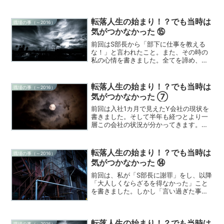
ます。最初に手掛けた「一番調子の悪い
機械」は、工場の中で一番順調に稼働す
るようになり、初期メンバーの教え子た
転落人生の始まり！？でも当時は
職場の事（～2016）
ちも「大事なポイ...
気がつかなかった ⑮
前回はS部長から「部下に仕事を教える
な！」と言われたこと。また、その時の
私の心情を書きました。全てを諦め、や
る気を失い、ただ淡々と仕事をこなし、
定時で帰る日々。そんな毎日を繰り返し5
年が経ちました。何も進歩のない5年…。
転落人生の始まり！？でも当時は
職場の事（～2016）
5年もあれば色んな事...
気がつかなかった ⑦
前回は入社1カ月で見えたY会社の現状を
書きました。そして半年も経つとより一
層この会社の状況が分かってきます。新
入社員でも気づく、この会社の問題は
「管理職の異常性」から起きていたこと
だと気づかされます。今回は現場を狂わ
転落人生の始まり！？でも当時は
職場の事（～2016）
す管理職たちの異常性につ...
気がつかなかった ⑭
前回は、私が「S部長に謝罪」をし、以降
「大人しくならざるを得なかった」こと
を書きました。しかし「言い過ぎた事」
には謝罪しましたが、内容に関しては自
分が間違っていたとは思えません。大人
しくなる必要がなかったのかもしれませ
転落人生の始まり！？でも当時は
んが、正直もう疲れてい...
職場の事（～2016）